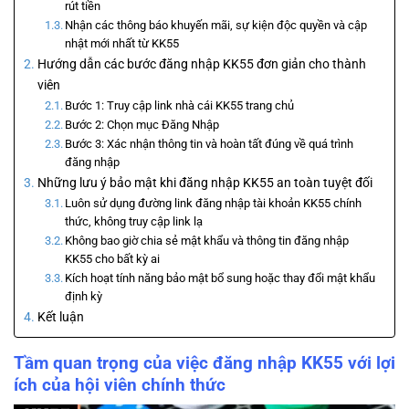
rút tiền
Nhận các thông báo khuyến mãi, sự kiện độc quyền và cập
nhật mới nhất từ KK55
Hướng dẫn các bước đăng nhập KK55 đơn giản cho thành
viên
Bước 1: Truy cập link nhà cái KK55 trang chủ
Bước 2: Chọn mục Đăng Nhập
Bước 3: Xác nhận thông tin và hoàn tất đúng về quá trình
đăng nhập
Những lưu ý bảo mật khi đăng nhập KK55 an toàn tuyệt đối
Luôn sử dụng đường link đăng nhập tài khoản KK55 chính
thức, không truy cập link lạ
Không bao giờ chia sẻ mật khẩu và thông tin đăng nhập
KK55 cho bất kỳ ai
Kích hoạt tính năng bảo mật bổ sung hoặc thay đổi mật khẩu
định kỳ
Kết luận
Tầm quan trọng của việc đăng nhập KK55 với lợi
ích của hội viên chính thức