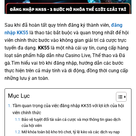
Sau khi đã hoàn tất quy trình đăng ký thành viên,
đăng
nhập KK55
là thao tác bắt buộc và quan trọng nhất để hội
viên chính thức bước vào không gian giải trí cá cược trực
tuyến đa dạng.
KK55
là một nhà cái uy tín, cung cấp hàng
loạt sản phẩm hấp dẫn như Casino Live, Thể thao và Đá
gà.Tìm hiểu vai trò khi đăng nhập, hướng dẫn các bước
thực hiện trên cả máy tính và di động, đồng thời cung cấp
những lưu ý an toàn.
Mục Lục
Tầm quan trọng của việc đăng nhập KK55 với lợi ích của hội
viên chính thức
Bảo vệ tuyệt đối tài sản cá cược và mọi thông tin giao dịch
của hội viên
Mở khóa toàn bộ kho trò chơi, tỷ lệ kèo và các dịch vụ nạp