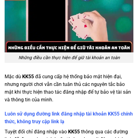
Những điều cần thực hiện để giữ tài khoản an toàn
Mặc dù
KK55
đã cung cấp hệ thống bảo mật hiện đại,
nhưng người chơi vẫn cần tuân thủ các nguyên tắc bảo
mật khi thực hiện thao tác đăng nhập để tự bảo vệ tài sản
và thông tin của mình.
Luôn sử dụng đường link đăng nhập tài khoản KK55 chính
thức, không truy cập link lạ
Tuyệt đối chỉ đăng nhập vào
KK55
thông qua các đường