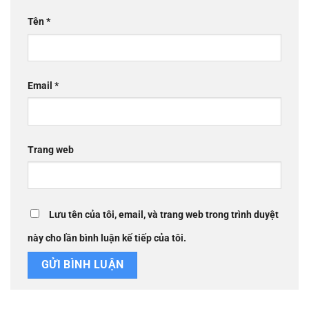
Tên
*
Email
*
Trang web
Lưu tên của tôi, email, và trang web trong trình duyệt
này cho lần bình luận kế tiếp của tôi.