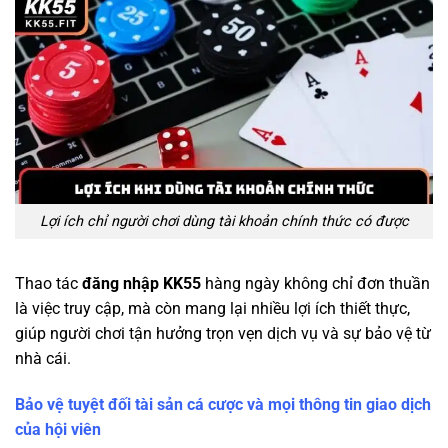
Lợi ích chỉ người chơi dùng tài khoản chính thức có được
Thao tác
đăng nhập KK55
hàng ngày không chỉ đơn thuần
là việc truy cập, mà còn mang lại nhiều lợi ích thiết thực,
giúp người chơi tận hưởng trọn vẹn dịch vụ và sự bảo vệ từ
nhà cái.
Bảo vệ tuyệt đối tài sản cá cược và mọi thông tin giao dịch
của hội viên