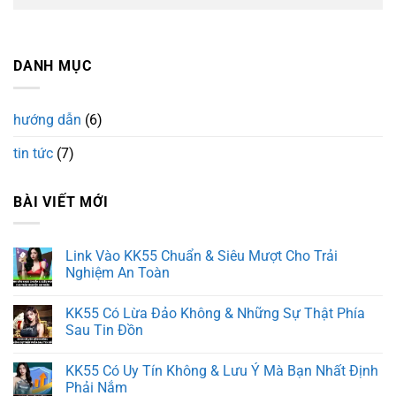
DANH MỤC
hướng dẫn
(6)
tin tức
(7)
BÀI VIẾT MỚI
Link Vào KK55 Chuẩn & Siêu Mượt Cho Trải
Nghiệm An Toàn
Không
có
KK55 Có Lừa Đảo Không & Những Sự Thật Phía
bình
luận
Sau Tin Đồn
ở
Link
Không
Vào
có
KK55 Có Uy Tín Không & Lưu Ý Mà Bạn Nhất Định
KK55
bình
Chuẩn
luận
Phải Nắm
&
ở