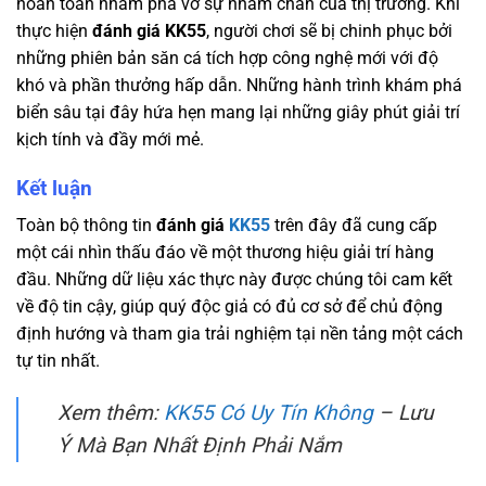
hoàn toàn nhằm phá vỡ sự nhàm chán của thị trường. Khi
thực hiện
đánh giá KK55
, người chơi sẽ bị chinh phục bởi
những phiên bản săn cá tích hợp công nghệ mới với độ
khó và phần thưởng hấp dẫn. Những hành trình khám phá
biển sâu tại đây hứa hẹn mang lại những giây phút giải trí
kịch tính và đầy mới mẻ.
Kết luận
Toàn bộ thông tin
đánh giá
KK55
trên đây đã cung cấp
một cái nhìn thấu đáo về một thương hiệu giải trí hàng
đầu. Những dữ liệu xác thực này được chúng tôi cam kết
về độ tin cậy, giúp quý độc giả có đủ cơ sở để chủ động
định hướng và tham gia trải nghiệm tại nền tảng một cách
tự tin nhất.
Xem thêm:
KK55 Có Uy Tín Không
– Lưu
Ý Mà Bạn Nhất Định Phải Nắm