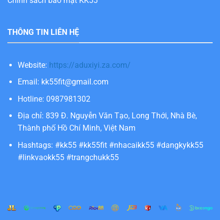
Chính sách bảo mật KK55
THÔNG TIN LIÊN HỆ
Website:
https://aduxiyi.za.com/
Email:
kk55fit@gmail.com
Hotline: 0987981302
Địa chỉ: 839 Đ. Nguyễn Văn Tạo, Long Thới, Nhà Bè,
Thành phố Hồ Chí Minh, Việt Nam
Hashtags: #kk55 #kk55fit #nhacaikk55 #dangkykk55
#linkvaokk55 #trangchukk55