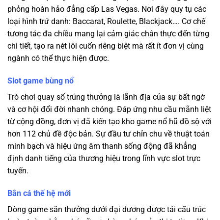
phỏng hoàn hảo đẳng cấp Las Vegas. Nơi đây quy tụ các
loại hình trứ danh: Baccarat, Roulette, Blackjack…. Cơ chế
tương tác đa chiều mang lại cảm giác chân thực đến từng
chi tiết, tạo ra nét lôi cuốn riêng biệt mà rất ít đơn vị cùng
ngành có thể thực hiện được.
Slot game bùng nổ
Trò chơi quay số trúng thưởng là lãnh địa của sự bất ngờ
và cơ hội đổi đời nhanh chóng. Đáp ứng nhu cầu mãnh liệt
từ cộng đồng, đơn vị đã kiến tạo kho game nổ hũ đồ sộ với
hơn 112 chủ đề độc bản. Sự đầu tư chỉn chu về thuật toán
minh bạch và hiệu ứng âm thanh sống động đã khẳng
định danh tiếng của thương hiệu trong lĩnh vực slot trực
tuyến.
Bắn cá thế hệ mới
Dòng game săn thưởng dưới đại dương được tái cấu trúc