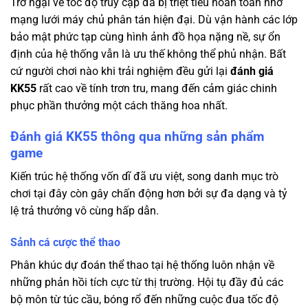
Trở ngại về tốc độ truy cập đã bị triệt tiêu hoàn toàn nhờ
mạng lưới máy chủ phân tán hiện đại. Dù vận hành các lớp
bảo mật phức tạp cùng hình ảnh đồ họa nặng nề, sự ổn
định của hệ thống vẫn là ưu thế không thể phủ nhận. Bất
cứ người chơi nào khi trải nghiệm đều gửi lại
đánh giá
KK55
rất cao về tính trơn tru, mang đến cảm giác chinh
phục phần thưởng một cách thăng hoa nhất.
Đánh giá KK55 thông qua những sản phẩm
game
Kiến trúc hệ thống vốn dĩ đã ưu việt, song danh mục trò
chơi tại đây còn gây chấn động hơn bởi sự đa dạng và tỷ
lệ trả thưởng vô cùng hấp dẫn.
Sảnh cá cược thể thao
Phân khúc dự đoán thể thao tại hệ thống luôn nhận về
những phản hồi tích cực từ thị trường. Hội tụ đầy đủ các
bộ môn từ túc cầu, bóng rổ đến những cuộc đua tốc độ