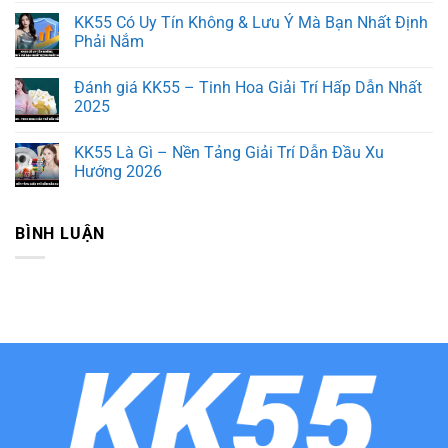
Vào
có
KK55 Có Uy Tín Không & Lưu Ý Mà Bạn Nhất Định
KK55
bình
Chuẩn
luận
Phải Nắm
&
ở
Siêu
KK55
Không
Mượt
Có
có
Đánh giá KK55 – Tinh Hoa Giải Trí Hấp Dẫn Nhất
Cho
Lừa
bình
Trải
Đảo
luận
2025
Nghiệm
Không
ở
An
&
KK55
Không
Toàn
Những
Có
có
KK55 Là Gì – Nền Tảng Giải Trí Dẫn Đầu Xu
Sự
Uy
bình
Thật
Tín
luận
Hướng 2026
Phía
Không
ở
Sau
&
Đánh
Không
Tin
Lưu
giá
có
Đồn
Ý
KK55
bình
BÌNH LUẬN
Mà
–
luận
Bạn
Tinh
ở
Nhất
Hoa
KK55
Định
Giải
Là
Phải
Trí
Gì
Nắm
Hấp
–
Dẫn
Nền
Nhất
Tảng
2025
Giải
Trí
Dẫn
Đầu
Xu
Hướng
2026