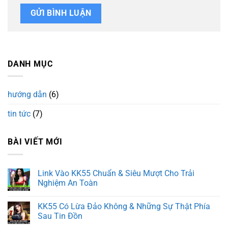
DANH MỤC
hướng dẫn
(6)
tin tức
(7)
BÀI VIẾT MỚI
Link Vào KK55 Chuẩn & Siêu Mượt Cho Trải
Nghiệm An Toàn
Không
có
KK55 Có Lừa Đảo Không & Những Sự Thật Phía
bình
luận
Sau Tin Đồn
ở
Link
Không