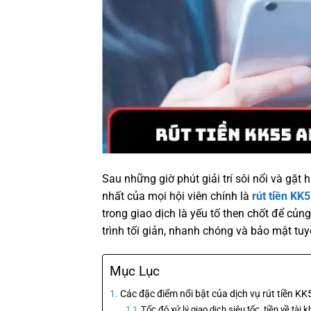
Sau những giờ phút giải trí sôi nổi và gặ
nhất của mọi hội viên chính là
rút tiền KK
trong giao dịch là yếu tố then chốt để củ
trình tối giản, nhanh chóng và bảo mật tuyệ
Mục Lục
Các đặc điểm nổi bật của dịch vụ rút tiền KK
Tốc độ xử lý giao dịch siêu tốc, tiền về tài 