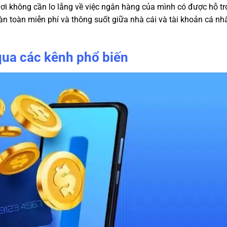
ơi không cần lo lắng về việc ngân hàng của mình có được hỗ tr
oàn toàn miễn phí và thông suốt giữa nhà cái và tài khoản cá nh
qua các kênh phổ biến