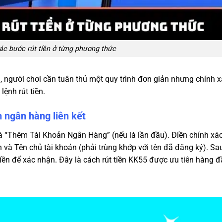
ác bước rút tiền ở từng phương thức
g, người chơi cần tuân thủ một quy trình đơn giản nhưng chính x
ệnh rút tiền.
 ngân hàng liên kết
à “Thêm Tài Khoản Ngân Hàng” (nếu là lần đầu). Điền chính xá
và Tên chủ tài khoản (phải trùng khớp với tên đã đăng ký). Sa
iền để xác nhận. Đây là cách rút tiền KK55 được ưu tiên hàng đ