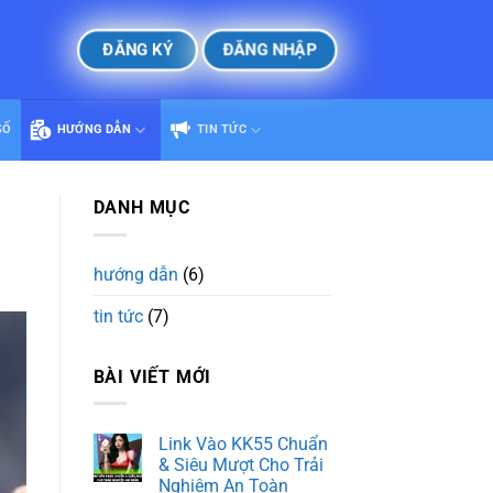
ĐĂNG KÝ
ĐĂNG NHẬP
SỐ
HƯỚNG DẪN
TIN TỨC
DANH MỤC
hướng dẫn
(6)
tin tức
(7)
BÀI VIẾT MỚI
Link Vào KK55 Chuẩn
& Siêu Mượt Cho Trải
Nghiệm An Toàn