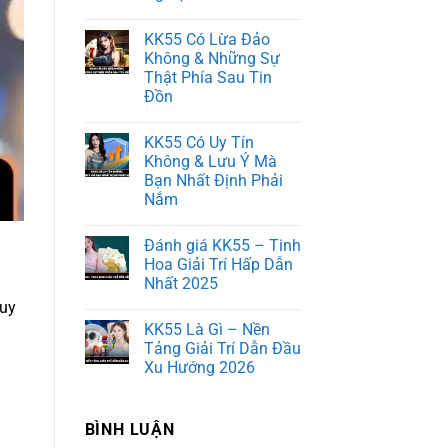
Không
có
KK55 Có Lừa Đảo
bình
luận
Không & Những Sự
ở
Thật Phía Sau Tin
Link
Vào
Đồn
KK55
Chuẩn
Không
&
có
KK55 Có Uy Tín
Siêu
bình
Mượt
luận
Không & Lưu Ý Mà
ở
Cho
Bạn Nhất Định Phải
KK55
Trải
Có
Nghiệm
Nắm
Lừa
An
Đảo
Không
Toàn
Không
có
Đánh giá KK55 – Tinh
&
bình
Những
luận
Hoa Giải Trí Hấp Dẫn
ở
Sự
Nhất 2025
KK55
Thật
Có
Phía
Không
quy
Uy
Sau
có
Tín
Tin
KK55 Là Gì – Nền
bình
Không
Đồn
luận
Tảng Giải Trí Dẫn Đầu
&
ở
Lưu
Xu Hướng 2026
Đánh
Ý
giá
Mà
Không
KK55
Bạn
có
–
Nhất
bình
Tinh
BÌNH LUẬN
Định
luận
Hoa
ở
Phải
Giải