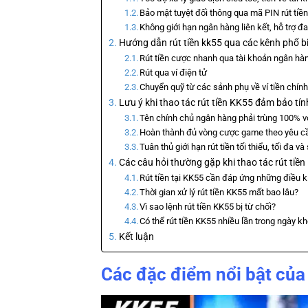
Bảo mật tuyệt đối thông qua mã PIN rút tiề
Không giới hạn ngân hàng liên kết, hỗ trợ đa
Hướng dẫn rút tiền kk55 qua các kênh phổ b
Rút tiền cược nhanh qua tài khoản ngân hàn
Rút qua ví điện tử
Chuyển quỹ từ các sảnh phụ về ví tiền chính 
Lưu ý khi thao tác rút tiền KK55 đảm bảo tín
Tên chính chủ ngân hàng phải trùng 100% v
Hoàn thành đủ vòng cược game theo yêu cầ
Tuân thủ giới hạn rút tiền tối thiểu, tối đa v
Các câu hỏi thường gặp khi thao tác rút tiề
Rút tiền tại KK55 cần đáp ứng những điều k
Thời gian xử lý rút tiền KK55 mất bao lâu?
Vì sao lệnh rút tiền KK55 bị từ chối?
Có thể rút tiền KK55 nhiều lần trong ngày k
Kết luận
Các đặc điểm nổi bật của 