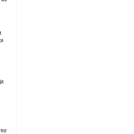
t
ơi
ật
trợ