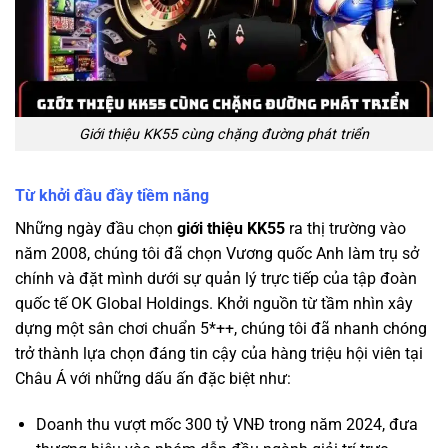
Giới thiệu KK55 cùng chặng đường phát triển
Từ khởi đầu đầy tiềm năng
Những ngày đầu chọn
giới thiệu
KK55
ra thị trường vào
năm 2008, chúng tôi đã chọn Vương quốc Anh làm trụ sở
chính và đặt mình dưới sự quản lý trực tiếp của tập đoàn
quốc tế OK Global Holdings. Khởi nguồn từ tầm nhìn xây
dựng một sân chơi chuẩn 5*++, chúng tôi đã nhanh chóng
trở thành lựa chọn đáng tin cậy của hàng triệu hội viên tại
Châu Á với những dấu ấn đặc biệt như:
Doanh thu vượt mốc 300 tỷ VNĐ trong năm 2024, đưa