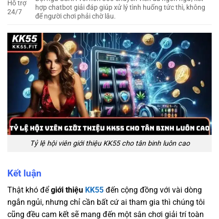
Hỗ trợ
hợp chatbot giải đáp giúp xử lý tình huống tức thì, không
24/7
để người chơi phải chờ lâu.
Tỷ lệ hội viên giới thiệu KK55 cho tân binh luôn cao
Kết luận
Thật khó để
giới thiệu
KK55
đến cộng đồng với vài dòng
ngắn ngủi, nhưng chỉ cần bất cứ ai tham gia thì chúng tôi
cũng đều cam kết sẽ mang đến một sân chơi giải trí toàn