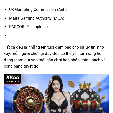
UK Gambling Commission (Anh)
Malta Gaming Authority (MGA)
PAGCOR (Philippines)
…
Tất cả đều là những tên tuổi đảm bảo cho sự uy tín, nhờ
vậy, mỗi người chơi tại đây đều có thể yên tâm rằng họ
đang tham gia vào một sân chơi hợp pháp, minh bạch và
công bằng tuyệt đối.