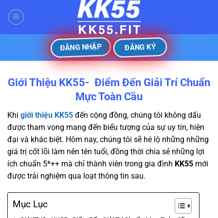
Bỏ
qua
nội
dung
ĐĂNG NHẬP
ĐĂNG KÝ
Giới Thiệu KK55- Điểm Đến Giải Trí Chuẩn
Mực Toàn Cầu
Khi
giới thiệu KK55
đến cộng đồng, chúng tôi không dấu
được tham vọng mang đến biểu tượng của sự uy tín, hiện
đại và khác biệt. Hôm nay, chúng tôi sẽ hé lộ những những
giá trị cốt lõi làm nên tên tuổi, đồng thời chia sẻ những lợi
ích chuẩn 5*++ mà chỉ thành viên trong gia đình
KK55
mới
được trải nghiệm qua loạt thông tin sau.
Mục Lục